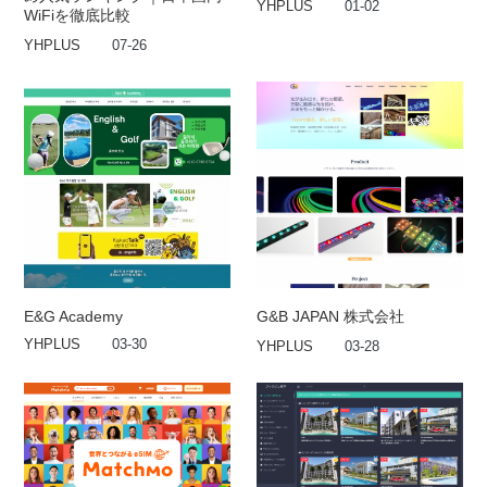
YHPLUS
01-02
WiFiを徹底比較
YHPLUS
07-26
E&G Academy
G&B JAPAN 株式会社
YHPLUS
03-30
YHPLUS
03-28