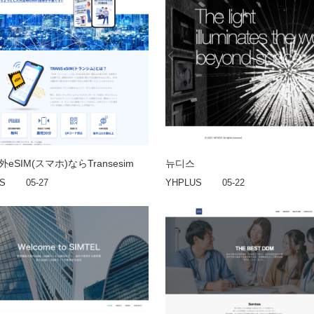
eSIM(スマホ)ならTransesim
뉴디스
S
05-27
YHPLUS
05-22