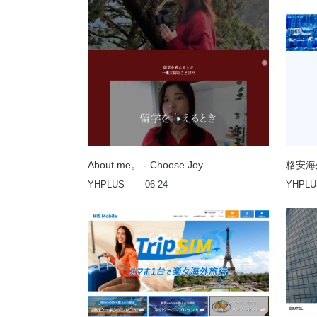
About me。 - Choose Joy
格安海外
YHPLUS
06-24
YHPLU