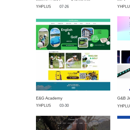
YHPLUS
07-26
YHPLU
E&G Academy
G&B 
YHPLUS
03-30
YHPLU