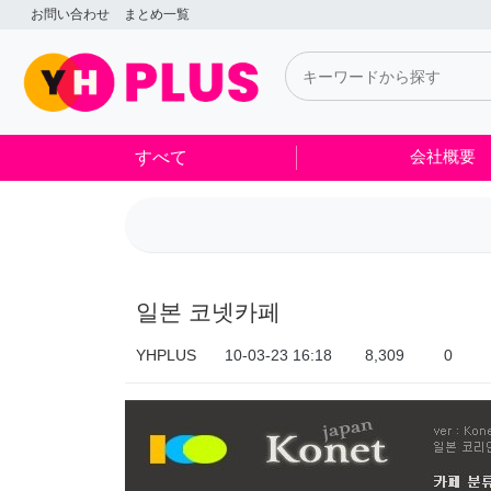
일본 코넷카페 > 制作実績
お問い合わせ
まとめ一覧
すべて
会社概要
일본 코넷카페
YHPLUS
10-03-23 16:18
8,309
0
本文