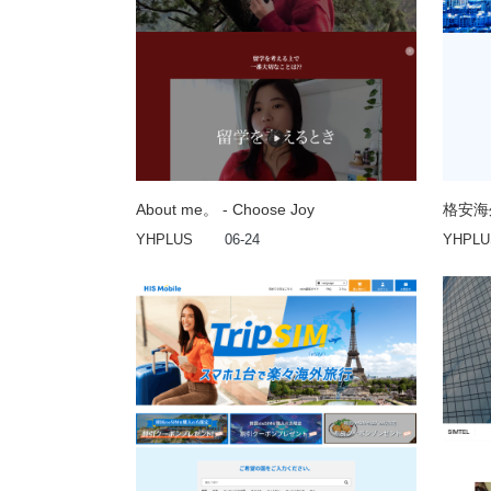
About me。 - Choose Joy
格安海外
YHPLUS
06-24
YHPLU