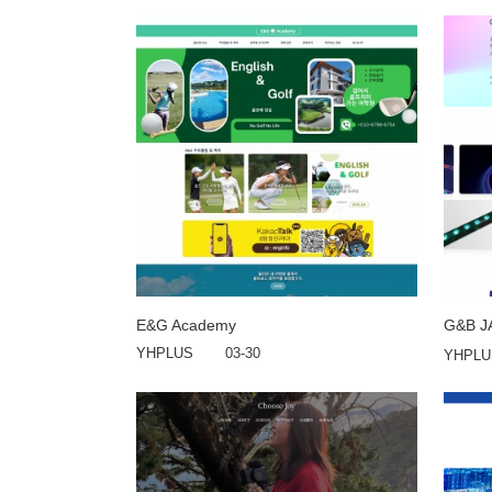
E&G Academy
G&B 
YHPLUS
03-30
YHPLU