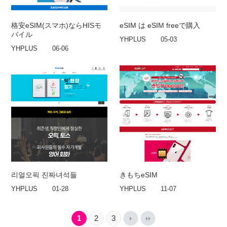
格安eSIM(スマホ)ならHISモ
eSIM は eSIM freeで購入
バイル
YHPLUS
05-03
YHPLUS
06-06
리얼오픽 진짜녀석들
きもちeSIM
YHPLUS
01-28
YHPLUS
11-07
1
2
3