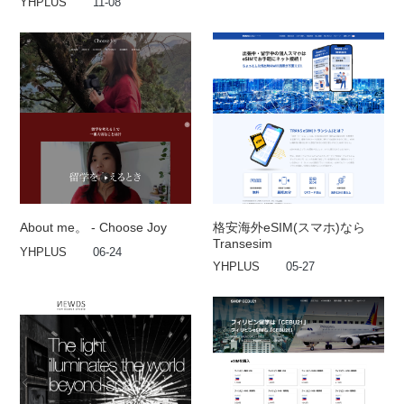
YHPLUS
11-08
About me。 - Choose Joy
格安海外eSIM(スマホ)なら
Transesim
YHPLUS
06-24
YHPLUS
05-27