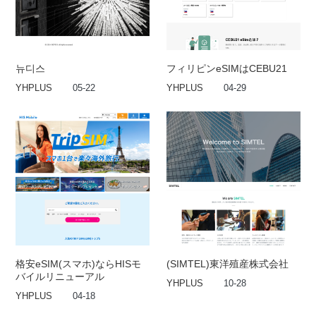
뉴디스
フィリピンeSIMはCEBU21
YHPLUS
05-22
YHPLUS
04-29
格安eSIM(スマホ)ならHISモ
(SIMTEL)東洋殖産株式会社
バイルリニューアル
YHPLUS
10-28
YHPLUS
04-18