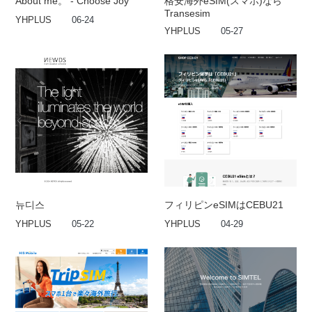
About me。 - Choose Joy
格安海外eSIM(スマホ)なら
Transesim
YHPLUS
06-24
YHPLUS
05-27
뉴디스
フィリピンeSIMはCEBU21
YHPLUS
05-22
YHPLUS
04-29