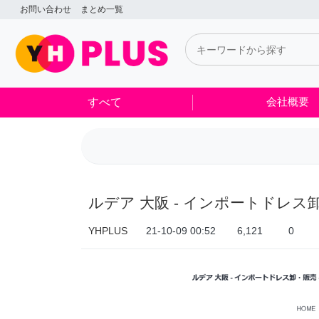
ルデア 大阪 - インポートドレス卸・販売 - 船場センタービル 리뉴얼 >
お問い合わせ
まとめ一覧
すべて
会社概要
ルデア 大阪 - インポートドレス
YHPLUS
21-10-09 00:52
6,121
0
本文