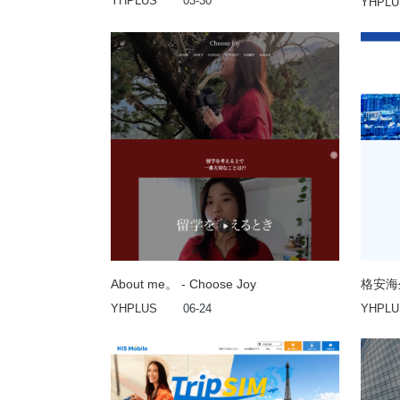
YHPLUS
03-30
YHPLU
About me。 - Choose Joy
格安海外
YHPLUS
06-24
YHPLU