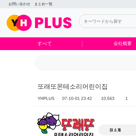
또래또몬테소리어린이집 > 制作実績
お問い合わせ
まとめ一覧
すべて
会社概要
또래또몬테소리어린이집
YHPLUS
07-10-01 23:42
10,563
1
本文