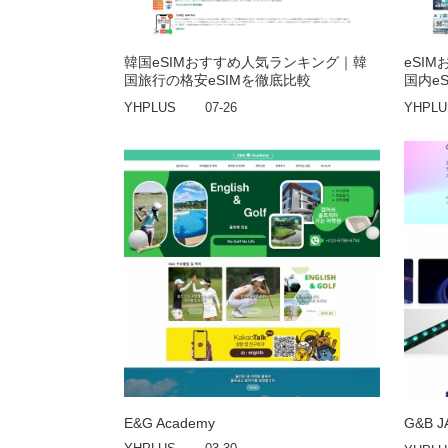
韓国eSIMおすすめ人気ランキング｜韓
eSI
国旅行の格安eSIMを徹底比較
国内e
YHPLUS
07-26
YHPLU
E&G Academy
G&B 