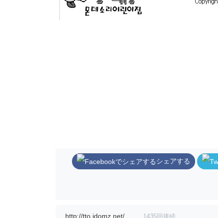
シェアする
http://tto.idomz.net/
1435回接続