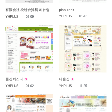
有限会社 松総合貿易 리뉴얼
plan zenit
YHPLUS
01-13
YHPLUS
02-09
돌잔치스타
타올집
3
2
YHPLUS
01-02
YHPLUS
11-25