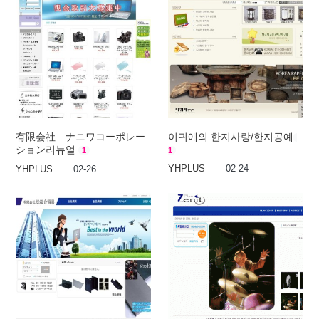
有限会社 ナニワコーポレー
이귀애의 한지사랑/한지공예
ション리뉴얼
1
1
YHPLUS
02-24
YHPLUS
02-26