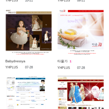
YHPLUS
10-21
YHPLUS
08-21
Babydressya
타올가
1
YHPLUS
07-28
YHPLUS
07-28