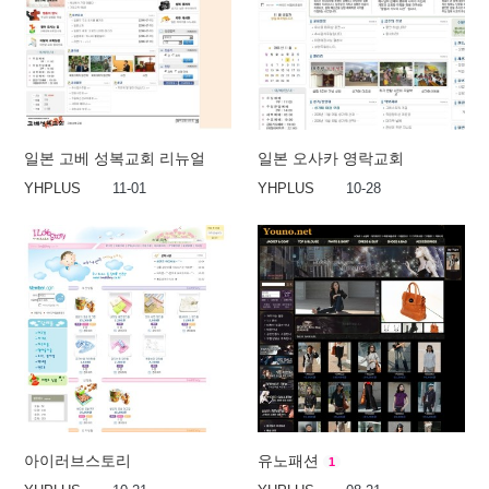
일본 고베 성복교회 리뉴얼
일본 오사카 영락교회
YHPLUS
11-01
YHPLUS
10-28
아이러브스토리
유노패션
1