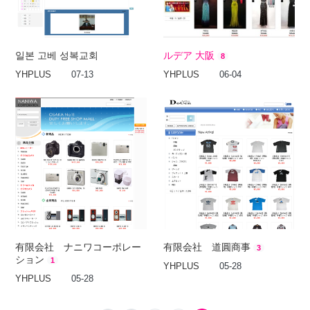
일본 고베 성복교회
ルデア 大阪
8
YHPLUS
07-13
YHPLUS
06-04
有限会社 ナニワコーポレー
有限会社 道圓商事
3
ション
1
YHPLUS
05-28
YHPLUS
05-28